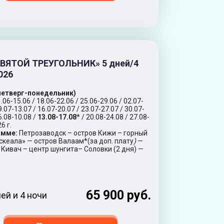
СВЯТОЙ ТРЕУГОЛЬНИК» 5 дней/4
026
(четверг-понедельник)
.06-15.06 / 18.06-22.06 / 25.06-29.06 / 02.07-
9.07-13.07 / 16.07-20.07 / 23.07-27.07 / 30.07-
6.08-10.08 /
13.08-17.08
* / 20.08-24.08 / 27.08-
6 г.
амме:
Петрозаводск – остров Кижи – горный
скеала» — остров Валаам*(за доп. плату
)
—
Кивач – центр шунгита– Соловки (2 дня) —
65 900 руб.
ней и 4 ночи