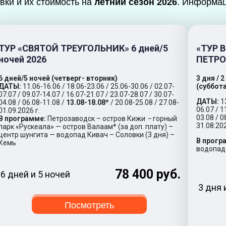
вки и их стоимость на
летний сезон 2026
. Информац
ТУР «СВЯТОЙ ТРЕУГОЛЬНИК» 6 дней/5
«ТУР 
ночей 2026
ПЕТРО
6 дней/5 ночей (четверг- вторник)
3 дня / 
ДАТЫ:
11.06-16.06 / 18.06-23.06 / 25.06-30.06 / 02.07-
(суббот
07.07 / 09.07-14.07 / 16.07-21.07 / 23.07-28.07 / 30.07-
ДАТЫ:
1
04.08 / 06.08-11.08 /
13.08-18.08*
/ 20.08-25.08 / 27.08-
06.07 / 1
01.09.2026 г.
03.08 / 0
В программе:
Петрозаводск – остров Кижи
–
горный
31.08.202
парк «Рускеала» — остров Валаам* (за доп. плату) –
центр шунгита —
водопад Кивач – Соловки (3 дня) –
В прогр
Кемь
водопад 
78 400 руб.
6 дней и 5 ночей
3 дня 
Посмотреть