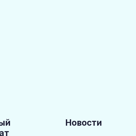
ый
Новости
ат