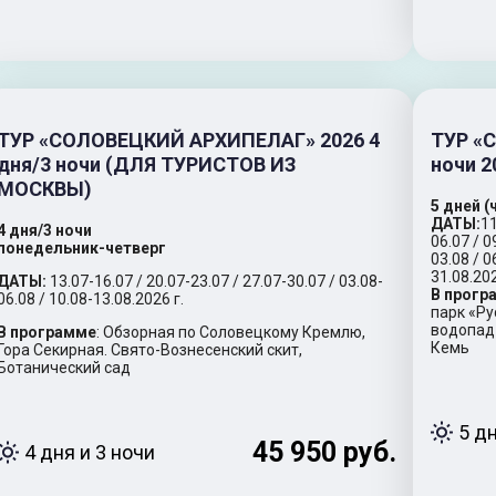
ТУР «СОЛОВЕЦКИЙ АРХИПЕЛАГ» 2026 4
ТУР «
дня/3 ночи (ДЛЯ ТУРИСТОВ ИЗ
ночи 2
МОСКВЫ)
5 дней 
ДАТЫ:
11
4 дня/3 ночи
06.07 / 0
понедельник-четверг
03.08 / 0
31.08.202
ДАТЫ:
13.07-16.07 / 20.07-23.07 / 27.07-30.07 / 03.08-
В прогр
06.08 / 10.08-13.08.2026 г.
парк «Ру
водопад 
В программе
: Обзорная по Соловецкому Кремлю,
Кемь
Гора Секирная. Свято-Вознесенский скит,
Ботанический сад
5 д
45 950 руб.
4 дня и 3 ночи